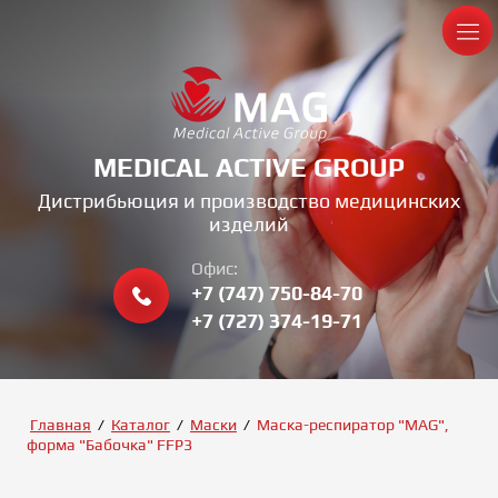
MEDICAL ACTIVE GROUP
Дистрибьюция и производство медицинских
изделий
Офис:
+7 (747) 750-84-70
+7 (727) 374-19-71
Главная
/
Каталог
/
Маски
/
Маска-респиратор "MAG",
форма "Бабочка" FFP3