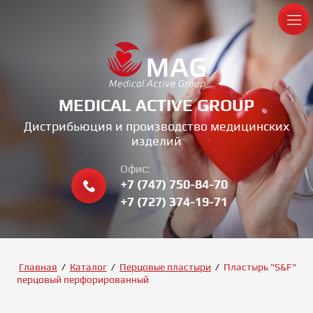
MEDICAL ACTIVE GROUP
Дистрибьюция и производство медицинских
изделий
Офис:
+7 (747) 750-84-70
+7 (727) 374-19-71
Главная
/
Каталог
/
Перцовые пластыри
/
Пластырь "S&F"
перцовый перфорированный